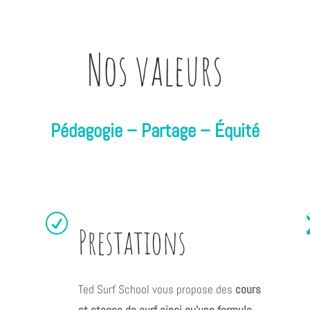
Nos valeurs
Pédagogie – Partage –
É
quité
R
Prestations
Ted Surf School vous propose des
cours